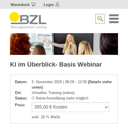
Warenkorb
Login
Naviagat
Suche
aktivier
aktivieren/deakti
IT-
KI im Überblick- Basis Webinar
Anwendung
Datum:
5. November 2025 | 08:00 - 12:00
(Details siehe
unten)
Ort:
Virtuelles Training (online)
Status:
Keine Anmeldung mehr möglich
Preis
:
exkl. 20 % MwSt.