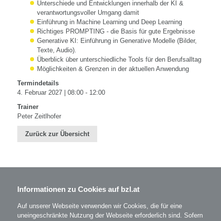
Unterschiede und Entwicklungen innerhalb der KI &
verantwortungsvoller Umgang damit
Einführung in Machine Learning und Deep Learning
Richtiges PROMPTING - die Basis für gute Ergebnisse
Generative KI: Einführung in Generative Modelle (Bilder,
Texte, Audio).
Überblick über unterschiedliche Tools für den Berufsalltag
Möglichkeiten & Grenzen in der aktuellen Anwendung
Termindetails
4. Februar 2027 | 08:00 - 12:00
Trainer
Peter Zeitlhofer
Zurück zur Übersicht
Informationen zu Cookies auf bzl.at
BZL - Bildungszentrum Lenzing GmbH
Im Grüntal 2
A-4860 Lenzing
Auf unserer Webseite verwenden wir Cookies, die für eine
T: 07672 701-3531
uneingeschränkte Nutzung der Webseite erforderlich sind. Sofern
office@bzl.at