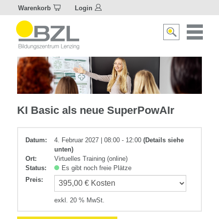
Warenkorb
Login
Naviagat
Suche
aktivier
aktivieren/deakti
IT-
KI Basic als neue SuperPowAIr
Anwendung
Datum:
4. Februar 2027 | 08:00 - 12:00
(Details siehe
unten)
Ort:
Virtuelles Training (online)
Status:
Es gibt noch freie Plätze
Preis
:
exkl. 20 % MwSt.