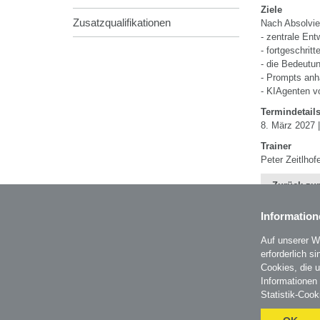
Ziele
Zusatzqualifikationen
Nach Absolvie
- zentrale Ent
- fortgeschri
- die Bedeutun
- Prompts anh
- KIAgenten v
Termindetail
8. März 2027 |
Trainer
Peter Zeitlhof
Zurück zur
Information
Auf unserer W
erforderlich s
BZL - Bildungszentrum Lenzing GmbH
Cookies, die 
Im Grüntal 2
Informationen
A-4860 Lenzing
Statistik-Cook
T: 07672 701-3531
office@bzl.at