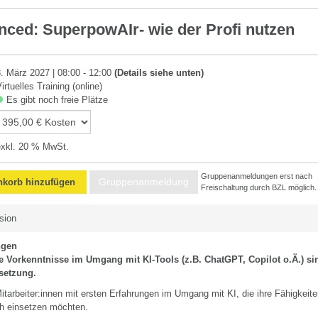
nced: SuperpowAIr- wie der Profi nutzen
8. März 2027 | 08:00 - 12:00
(Details siehe unten)
irtuelles Training (online)
Es gibt noch freie Plätze
exkl. 20 % MwSt.
Gruppenanmeldungen erst nach
Gruppenanmeldung
korb hinzufügen
Freischaltung durch BZL möglich.
sion
ngen
 Vorkenntnisse im Umgang mit KI-Tools (z.B. ChatGPT, Copilot o.Ä.) si
setzung.
tarbeiter:innen mit ersten Erfahrungen im Umgang mit KI, die ihre Fähigkeite
ch einsetzen möchten.