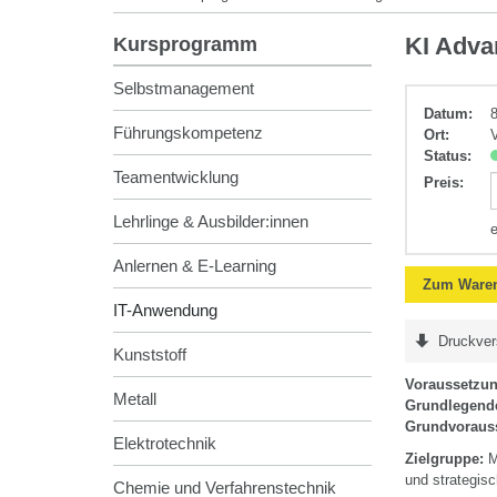
IT-
KI Adva
Kursprogramm
Anwendung
Selbstmanagement
Datum:
Führungskompetenz
Ort:
V
Status:
Teamentwicklung
Preis
:
Lehrlinge & Ausbilder:innen
Anlernen & E-Learning
Zum Waren
IT-Anwendung
Druckver
Kunststoff
Voraussetzu
Metall
Grundlegende
Grundvoraus
Elektrotechnik
Zielgruppe:
Mi
und strategis
Chemie und Verfahrenstechnik