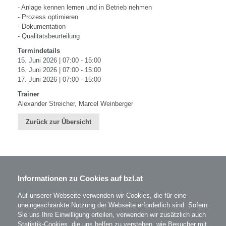
- Anlage kennen lernen und in Betrieb nehmen
- Prozess optimieren
- Dokumentation
- Qualitätsbeurteilung
Termindetails
15. Juni 2026 | 07:00 - 15:00
16. Juni 2026 | 07:00 - 15:00
17. Juni 2026 | 07:00 - 15:00
Trainer
Alexander Streicher, Marcel Weinberger
Zurück zur Übersicht
Informationen zu Cookies auf bzl.at
BZL - Bildungszentrum Lenzing GmbH
Im Grüntal 2
A-4860 Lenzing
Auf unserer Webseite verwenden wir Cookies, die für eine
T: 07672 701-3531
uneingeschränkte Nutzung der Webseite erforderlich sind. Sofern
office@bzl.at
Sie uns Ihre Einwilligung erteilen, verwenden wir zusätzlich auch
Statistik-Cookies, die uns helfen zu verstehen, wie Besucher mit