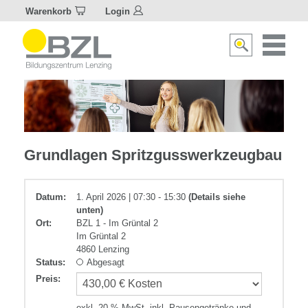
Warenkorb
Login
Naviagat
Suche
aktivier
aktivieren/deakti
Kunststoff
Grundlagen Spritzgusswerkzeugbau
Datum:
1. April 2026 | 07:30 - 15:30
(Details siehe
unten)
Ort:
BZL 1 - Im Grüntal 2
Im Grüntal 2
4860 Lenzing
Status:
Abgesagt
Preis
:
exkl. 20 % MwSt. inkl. Pausengetränke und