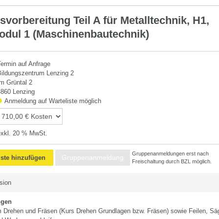
vorbereitung Teil A für Metalltechnik, H1,
dul 1 (Maschinenbautechnik)
Termin auf Anfrage
Bildungszentrum Lenzing 2
Im Grüntal 2
4860 Lenzing
Anmeldung auf Warteliste möglich
exkl. 20 % MwSt.
Gruppenanmeldungen erst nach
Gruppenanmeldung
iste hinzufügen
Freischaltung durch BZL möglich.
sion
ngen
im Drehen und Fräsen (Kurs Drehen Grundlagen bzw. Fräsen) sowie Feilen, Sä