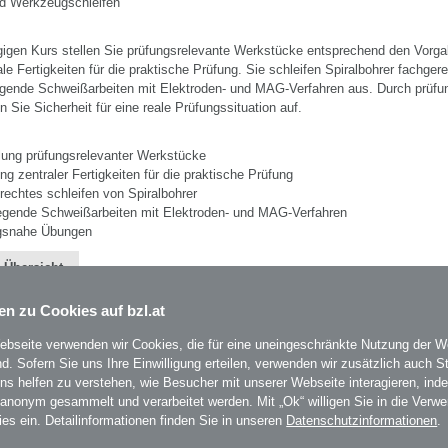
d Werkzeugschleifen
gigen Kurs stellen Sie prüfungsrelevante Werkstücke entsprechend den Vorg
ale Fertigkeiten für die praktische Prüfung. Sie schleifen Spiralbohrer fachger
egende Schweißarbeiten mit Elektroden- und MAG-Verfahren aus. Durch prüf
Sie Sicherheit für eine reale Prüfungssituation auf.
lung prüfungsrelevanter Werkstücke
ng zentraler Fertigkeiten für die praktische Prüfung
echtes schleifen von Spiralbohrer
egende Schweißarbeiten mit Elektroden- und MAG-Verfahren
gsnahe Übungen
 Übersicht
en zu Cookies auf bzl.at
ebseite verwenden wir Cookies, die für eine uneingeschränkte Nutzung der W
ind. Sofern Sie uns Ihre Einwilligung erteilen, verwenden wir zusätzlich auch St
uns helfen zu verstehen, wie Besucher mit unserer Webseite interagieren, ind
BZL
- Bildungszentrum Lenzing
auf Facebook
Um
 anonym gesammelt und verarbeitet werden. Mit „Ok“ willigen Sie in die Verw
BZL
- Bildungszentrum Lenzing
auf Instagram
mi
ies ein. Detailinformationen finden Sie in unseren
Datenschutzinformationen
.
es