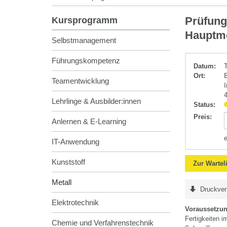
Metall
Prüfungs
Kursprogramm
Hauptmo
Selbstmanagement
Führungskompetenz
Datum:
Ort:
Teamentwicklung
Lehrlinge & Ausbilder:innen
Status:
Preis
:
Anlernen & E-Learning
IT-Anwendung
Kunststoff
Zur Wartel
Metall
Druckver
Elektrotechnik
Voraussetzu
Fertigkeiten 
Chemie und Verfahrenstechnik