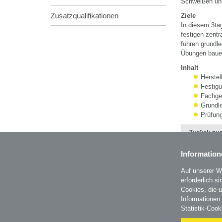
Schweißen un
Zusatzqualifikationen
Ziele
In diesem 3tä
festigen zentr
führen grundl
Übungen bauen 
Inhalt
Herstel
Festigu
Fachger
Grundl
Prüfun
Zurück zur
Information
Auf unserer W
erforderlich s
BZL - Bildungszentrum Lenzing GmbH
Cookies, die 
Im Grüntal 2
Informationen
A-4860 Lenzing
Statistik-Cook
T: 07672 701-3531
office@bzl.at