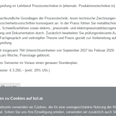
prüfung im Lehrberuf Prozesstechniker:in (ehemals: Produktionstechniker:in)
fachkundliche Grundlagen der Prozesstechnik, lesen technische Zeichnungen
sicherheitsvorschriften konsequent an. In der Praxis führen Sie metalltechn
, Schweißverfahren sowie elektro-, pneumatik- und elektropneumatikbezogen
fung und Dokumentation durch. Zusätzlich bearbeiten Sie prüfungsrelevante A
 Fachgespräch und verknüpfen Theorie und Praxis gezielt zur Vorbereitung auf
sprüfung.
t insgesamt 764 Unterrichtseinheiten von September 2027 bis Februar 2029. 
ag pro Woche, Praxistage geblockt.
edes Semester im Voraus einen genauen Stundenplan.
ester: € 3.250,-- (exkl. 20% USt.)
 Übersicht
en zu Cookies auf bzl.at
ebseite verwenden wir Cookies, die für eine uneingeschränkte Nutzung der W
ind. Sofern Sie uns Ihre Einwilligung erteilen, verwenden wir zusätzlich auch St