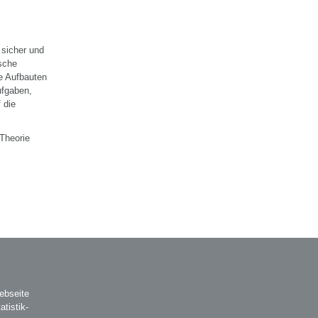
 sicher und
ische
e Aufbauten
ufgaben,
 die
Theorie
ebseite
atistik-