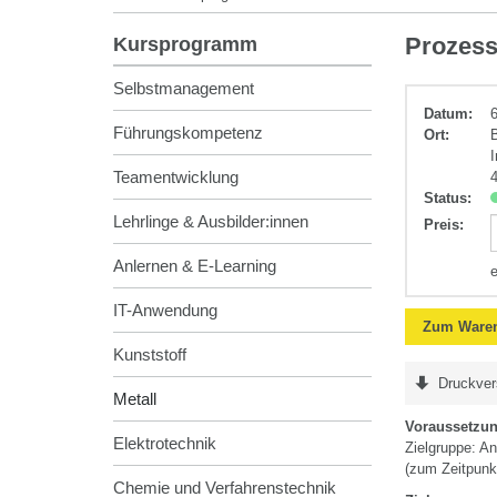
Metall
Prozess
Kursprogramm
Selbstmanagement
Datum:
Führungskompetenz
Ort:
Teamentwicklung
Status:
Lehrlinge & Ausbilder:innen
Preis
:
Anlernen & E-Learning
IT-Anwendung
Zum Waren
Kunststoff
Druckver
Metall
Voraussetzu
Elektrotechnik
Zielgruppe: An
(zum Zeitpunk
Chemie und Verfahrenstechnik