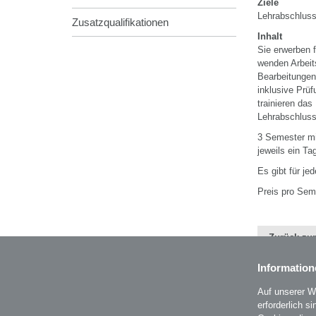
Ziele
Lehrabschluss
Zusatzqualifikationen
Inhalt
Sie erwerben 
wenden Arbeits
Bearbeitungen
inklusive Prü
trainieren das
Lehrabschlus
3 Semester mi
jeweils ein T
Es gibt für j
Preis pro Sem
Zurück zur
Information
Auf unserer W
erforderlich s