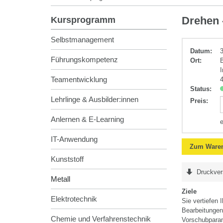
Metall
Drehen 
Kursprogramm
Selbstmanagement
Datum:
Führungskompetenz
Ort:
Teamentwicklung
Status:
Lehrlinge & Ausbilder:innen
Preis
:
Anlernen & E-Learning
IT-Anwendung
Zum Waren
Kunststoff
Druckver
Metall
Ziele
Elektrotechnik
Sie vertiefen 
Bearbeitungen
Chemie und Verfahrenstechnik
Vorschubparam