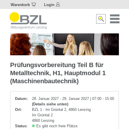
Warenkorb
Login
Naviagat
Suche
aktivier
aktivieren/deakti
Metall
Prüfungsvorbereitung Teil B für
Metalltechnik, H1, Hauptmodul 1
(Maschinenbautechnik)
Datum:
28. Januar 2027 - 29. Januar 2027 | 07:00 - 15:00
(Details siehe unten)
Ort:
BZL 1 - Im Grüntal 2, 4860 Lenzing
Im Grüntal 2
4860 Lenzing
Status:
Es gibt noch freie Plätze