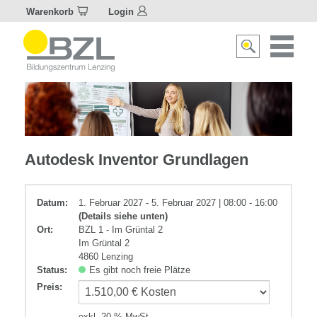
Warenkorb
Login
Naviagat
Suche
aktivier
aktivieren/deakti
Metall
Autodesk Inventor Grundlagen
Datum:
1. Februar 2027 - 5. Februar 2027 | 08:00 - 16:00
(Details siehe unten)
Ort:
BZL 1 - Im Grüntal 2
Im Grüntal 2
4860 Lenzing
Status:
Es gibt noch freie Plätze
Preis
:
exkl. 20 % MwSt.