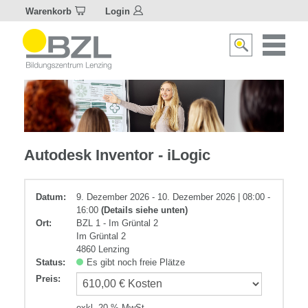
Warenkorb
Login
Naviagat
Suche
aktivier
aktivieren/deakti
Metall
Autodesk Inventor - iLogic
Datum:
9. Dezember 2026 - 10. Dezember 2026 | 08:00 -
16:00
(Details siehe unten)
Ort:
BZL 1 - Im Grüntal 2
Im Grüntal 2
4860 Lenzing
Status:
Es gibt noch freie Plätze
Preis
:
exkl. 20 % MwSt.