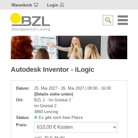
Warenkorb
Login
Naviagat
Suche
aktivier
aktivieren/deakti
Metall
Autodesk Inventor - iLogic
Datum:
25. Mai 2027 - 26. Mai 2027 | 08:00 - 16:00
(Details siehe unten)
Ort:
BZL 1 - Im Grüntal 2
Im Grüntal 2
4860 Lenzing
Status:
Es gibt noch freie Plätze
Preis
:
exkl. 20 % MwSt.