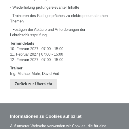
- Wiederholung prüfungsrelevanter Inhalte
- Trainieren des Fachgespräches zu elektropneumatischen
Themen
- Festigen der Abläufe und Anforderungen der
Lehrabschlussprüfung
Termindetails
10. Februar 2027 | 07:00 - 15:00
11. Februar 2027 | 07:00 - 15:00
12. Februar 2027 | 07:00 - 15:00
Trainer
Ing. Michael Muhr, David Veit
Zurück zur Übersicht
Informationen zu Cookies auf bzl.at
BZL - Bildungszentrum Lenzing GmbH
Im Grüntal 2
A-4860 Lenzing
Auf unserer Webseite verwenden wir Cookies, die für eine