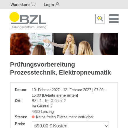
Warenkorb
Login
Naviagat
Suche
aktivier
aktivieren/deakti
Metall
Prüfungsvorbereitung
Prozesstechnik, Elektropneumatik
Datum:
10. Februar 2027 - 12. Februar 2027 | 07:00 -
15:00
(Details siehe unten)
Ort:
BZL 1 - Im Grüntal 2
Im Grüntal 2
4860 Lenzing
Status:
Keine freien Plätze mehr verfügbar
Preis
: