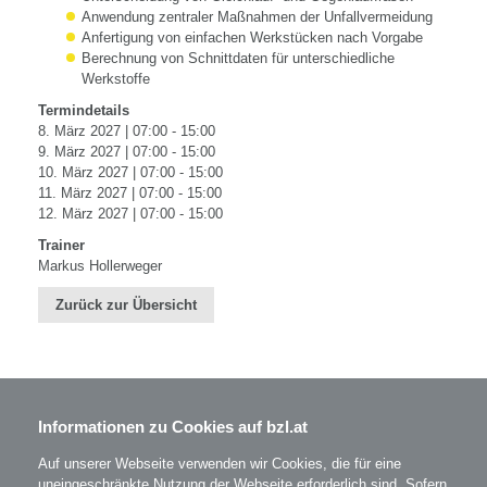
Anwendung zentraler Maßnahmen der Unfallvermeidung
Anfertigung von einfachen Werkstücken nach Vorgabe
Berechnung von Schnittdaten für unterschiedliche
Werkstoffe
Termindetails
8. März 2027 | 07:00 - 15:00
9. März 2027 | 07:00 - 15:00
10. März 2027 | 07:00 - 15:00
11. März 2027 | 07:00 - 15:00
12. März 2027 | 07:00 - 15:00
Trainer
Markus Hollerweger
Zurück zur Übersicht
Informationen zu Cookies auf bzl.at
BZL - Bildungszentrum Lenzing GmbH
Im Grüntal 2
A-4860 Lenzing
Auf unserer Webseite verwenden wir Cookies, die für eine
T: 07672 701-3531
uneingeschränkte Nutzung der Webseite erforderlich sind. Sofern