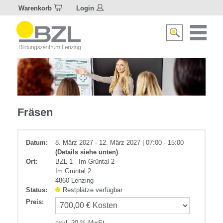
Warenkorb
Login
Naviagat
Suche
aktivier
aktivieren/deakti
Metall
Fräsen
Datum:
8. März 2027 - 12. März 2027 | 07:00 - 15:00
(Details siehe unten)
Ort:
BZL 1 - Im Grüntal 2
Im Grüntal 2
4860 Lenzing
Status:
Restplätze verfügbar
Preis
:
exkl. 20 % MwSt.