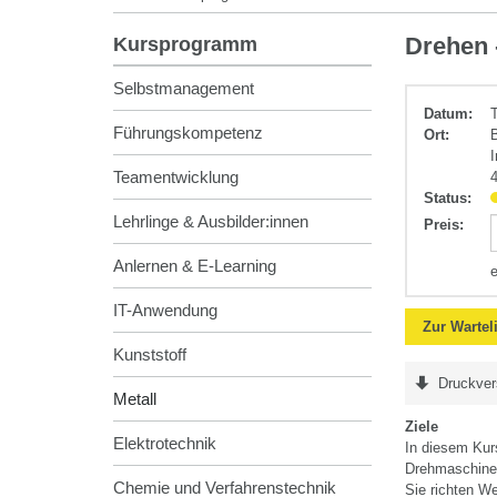
Metall
Drehen 
Kursprogramm
Selbstmanagement
Datum:
Führungskompetenz
Ort:
Teamentwicklung
Status:
Lehrlinge & Ausbilder:innen
Preis
:
Anlernen & E-Learning
IT-Anwendung
Zur Wartel
Kunststoff
Druckver
Metall
Ziele
Elektrotechnik
In diesem Kur
Drehmaschine 
Chemie und Verfahrenstechnik
Sie richten W