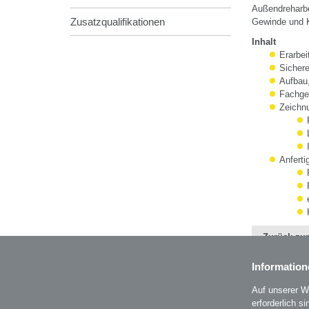
Außendreharbe
Zusatzqualifikationen
Gewinde und 
Inhalt
Erarbe
Sicher
Aufbau
Fachge
Zeichn
Anfert
Zurück zur
Information
Auf unserer W
erforderlich s