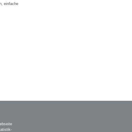
, einfache
ebseite
atistik-