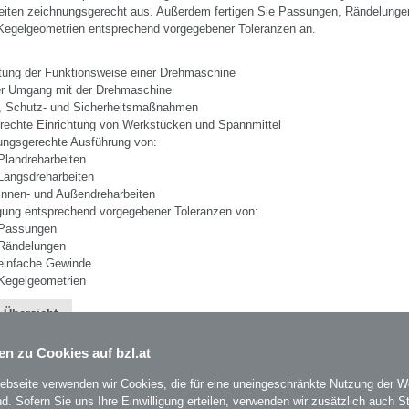
iten zeichnungsgerecht aus. Außerdem fertigen Sie Passungen, Rändelungen
Kegelgeometrien entsprechend vorgegebener Toleranzen an.
itung der Funktionsweise einer Drehmaschine
er Umgang mit der Drehmaschine
, Schutz- und Sicherheitsmaßnahmen
rechte Einrichtung von Werkstücken und Spannmittel
ungsgerechte Ausführung von:
Plandreharbeiten
Längsdreharbeiten
Innen- und Außendreharbeiten
igung entsprechend vorgegebener Toleranzen von:
Passungen
Rändelungen
einfache Gewinde
Kegelgeometrien
 Übersicht
en zu Cookies auf bzl.at
ebseite verwenden wir Cookies, die für eine uneingeschränkte Nutzung der W
ind. Sofern Sie uns Ihre Einwilligung erteilen, verwenden wir zusätzlich auch St