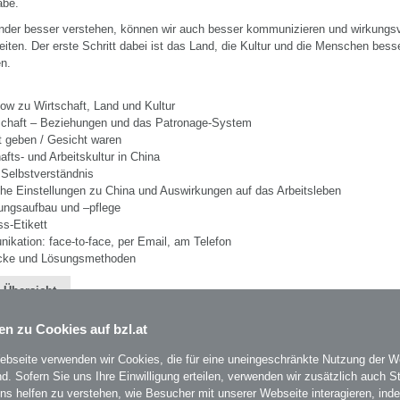
abe.
nder besser verstehen, können wir auch besser kommunizieren und wirkungsv
ten. Der erste Schritt dabei ist das Land, die Kultur und die Menschen bess
n.
ow zu Wirtschaft, Land und Kultur
schaft – Beziehungen und das Patronage-System
t geben / Gesicht waren
afts- und Arbeitskultur in China
 Selbstverständnis
he Einstellungen zu China und Auswirkungen auf das Arbeitsleben
ungsaufbau und –pflege
s-Etikett
kation: face-to-face, per Email, am Telefon
ricke und Lösungsmethoden
 Übersicht
en zu Cookies auf bzl.at
ebseite verwenden wir Cookies, die für eine uneingeschränkte Nutzung der W
ind. Sofern Sie uns Ihre Einwilligung erteilen, verwenden wir zusätzlich auch St
uns helfen zu verstehen, wie Besucher mit unserer Webseite interagieren, ind
BZL
- Bildungszentrum Lenzing
auf Facebook