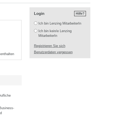
Login
Hilfe?
Login
Ich bin Lenzing MitarbeiterIn
Ich bin kein/e Lenzing
MitarbeiterIn
Registrieren Sie sich
Benutzerdaten vergessen
 enthalten
rufliche
Business-
nd