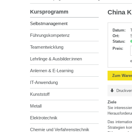
Selbstmanag
China 
Kursprogramm
Selbstmanagement
Datum:
Führungskompetenz
Ort:
Status:
Teamentwicklung
Preis
:
Lehrlinge & Ausbilder:innen
Anlernen & E-Learning
Zum Waren
IT-Anwendung
Druckver
Kunststoff
Ziele
Metall
Sie interessie
Herausforderu
Elektrotechnik
Das internati
Strategien ko
Chemie und Verfahrenstechnik