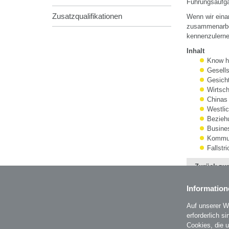
Führungsaufg
Zusatzqualifikationen
Wenn wir eina
zusammenarbei
kennenzulerne
Inhalt
Know h
Gesell
Gesich
Wirtsch
Chinas
Westlic
Bezieh
Busines
Kommuni
Fallst
Zurück zur
Information
Auf unserer W
erforderlich s
BZL - Bildungszentrum Lenzing GmbH
Cookies, die 