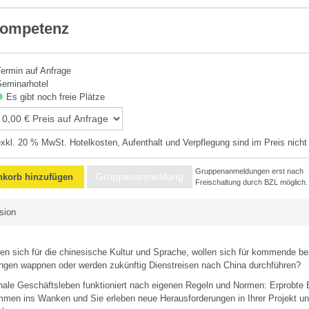
ement
Kompetenz
Termin auf Anfrage
Seminarhotel
Es gibt noch freie Plätze
exkl. 20 % MwSt. Hotelkosten, Aufenthalt und Verpflegung sind im Preis nicht
Gruppenanmeldungen erst nach
Gruppenanmeldung
korb hinzufügen
Freischaltung durch BZL möglich.
sion
ren sich für die chinesische Kultur und Sprache, wollen sich für kommende be
ngen wappnen oder werden zukünftig Dienstreisen nach China durchführen?
onale Geschäftsleben funktioniert nach eigenen Regeln und Normen: Erprobte 
mmen ins Wanken und Sie erleben neue Herausforderungen in Ihrer Projekt u