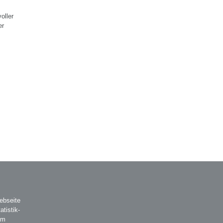
oller
er
ebseite
atistik-
AGB
Impressum
Datenschutz
em