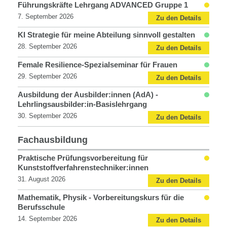
Personalentwicklung
Führungskräfte Lehrgang ADVANCED Gruppe 1
7. September 2026
Zu den Details
KI Strategie für meine Abteilung sinnvoll gestalten
28. September 2026
Zu den Details
Female Resilience-Spezialseminar für Frauen
29. September 2026
Zu den Details
Ausbildung der Ausbilder:innen (AdA) -
Lehrlingsausbilder:in-Basislehrgang
30. September 2026
Zu den Details
Fachausbildung
Fachausbildung
Praktische Prüfungsvorbereitung für
Kunststoffverfahrenstechniker:innen
31. August 2026
Zu den Details
Mathematik, Physik - Vorbereitungskurs für die
Berufsschule
14. September 2026
Zu den Details