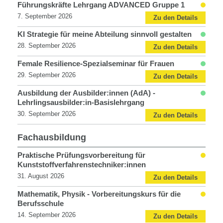
Personalentwicklung
Führungskräfte Lehrgang ADVANCED Gruppe 1
7. September 2026
Zu den Details
KI Strategie für meine Abteilung sinnvoll gestalten
28. September 2026
Zu den Details
Female Resilience-Spezialseminar für Frauen
29. September 2026
Zu den Details
Ausbildung der Ausbilder:innen (AdA) -
Lehrlingsausbilder:in-Basislehrgang
30. September 2026
Zu den Details
Fachausbildung
Fachausbildung
Praktische Prüfungsvorbereitung für
Kunststoffverfahrenstechniker:innen
31. August 2026
Zu den Details
Mathematik, Physik - Vorbereitungskurs für die
Berufsschule
14. September 2026
Zu den Details