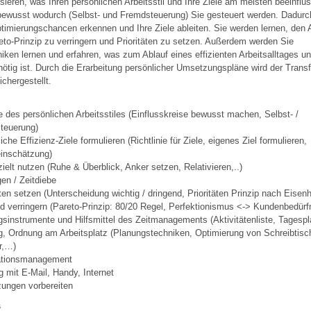
ieren, was Ihren persönlichen Arbeitsstil und Ihre Ziele am meisten beeinflus
ewusst wodurch (Selbst- und Fremdsteuerung) Sie gesteuert werden. Dadurc
timierungschancen erkennen und Ihre Ziele ableiten. Sie werden lernen, den
to-Prinzip zu verringern und Prioritäten zu setzen. Außerdem werden Sie
ken lernen und erfahren, was zum Ablauf eines effizienten Arbeitsalltages un
ötig ist. Durch die Erarbeitung persönlicher Umsetzungspläne wird der Transf
ichergestellt.
 des persönlichen Arbeitsstiles (Einflusskreise bewusst machen, Selbst- /
teuerung)
iche Effizienz-Ziele formulieren (Richtlinie für Ziele, eigenes Ziel formulieren,
einschätzung)
zielt nutzen (Ruhe & Überblick, Anker setzen, Relativieren,..)
en / Zeitdiebe
äten setzen (Unterscheidung wichtig / dringend, Prioritäten Prinzip nach Eisen
 verringern (Pareto-Prinzip: 80/20 Regel, Perfektionismus <-> Kundenbedürf
sinstrumente und Hilfsmittel des Zeitmanagements (Aktivitätenliste, Tagesp
g, Ordnung am Arbeitsplatz (Planungstechniken, Optimierung von Schreibtisc
r,…)
ationsmanagement
mit E-Mail, Handy, Internet
ungen vorbereiten
s