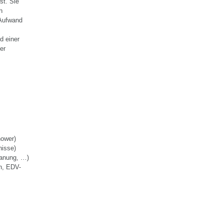
st. Sie
h
 Aufwand
d einer
er
hower)
nisse)
lanung, …)
h, EDV-