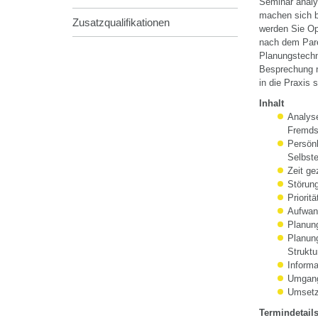
Seminar analys
machen sich b
Zusatzqualifikationen
werden Sie Op
nach dem Pare
Planungstechni
Besprechung n
in die Praxis s
Inhalt
Analyse
Fremds
Persönl
Selbst
Zeit ge
Störung
Priorit
Aufwand
Planung
Planun
Struktu
Inform
Umgang 
Umsetz
Termindetail