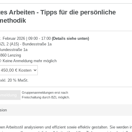
ement
tes Arbeiten - Tipps für die persönliche
methodik
2. Februar 2026 | 09:00 - 17:00
(Details siehe unten)
BZL 2 (A15) - Bundesstraße 1a
Bundesstraße 1a
4860 Lenzing
Keine Anmeldung mehr möglich
exkl. 20 % MwSt.
Gruppenanmeldungen erst nach
nmeldung
Freischaltung durch BZL möglich.
sion
en Arbeitsstil analysieren und effizient sowie effektiv gestalten. Sie werden 