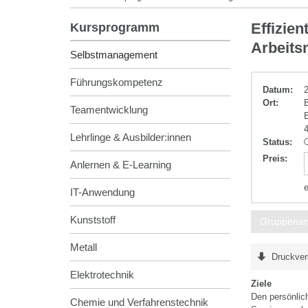
Selbstmanag
Effizien
Kursprogramm
Arbeits
Selbstmanagement
Führungskompetenz
Datum:
Ort:
Teamentwicklung
Lehrlinge & Ausbilder:innen
Status:
Preis
:
Anlernen & E-Learning
IT-Anwendung
Kunststoff
Gruppena
Metall
Druckver
Elektrotechnik
Ziele
Den persönlich
Chemie und Verfahrenstechnik