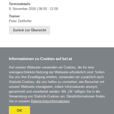
Termindetails
9. November 2026 | 08:00 - 12:00
Trainer
Peter Zeitlhofer
Zurück zur Übersicht
Informationen zu Cookies auf bzl.at
BZL - Bildungszentrum Lenzing GmbH
Im Grüntal 2
A-4860 Lenzing
Auf unserer Webseite verwenden wir Cookies, die für eine
T: 07672 701-3531
uneingeschränkte Nutzung der Webseite erforderlich sind. Sofern
office@bzl.at
Sie uns Ihre Einwilligung erteilen, verwenden wir zusätzlich auch
Statistik-Cookies, die uns helfen zu verstehen, wie Besucher mit
unserer Webseite interagieren, indem Informationen anonym
BZL
auf Facebook
gesammelt und verarbeitet werden. Mit „Ok“ willigen Sie in die
BZL
auf Instagram
Verwendung von Statistik-Cookies ein. Detailinformationen finden
Sie in unseren
Datenschutzinformationen
.
AGB
Impressum
Datenschutz
OK
Umgesetzt