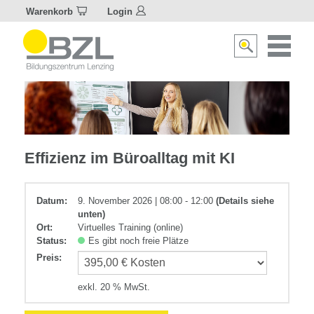
Warenkorb
Login
Naviagat
Suche
aktivier
aktivieren/deakti
Selbstmanagement
Effizienz im Büroalltag mit KI
Datum:
9. November 2026 | 08:00 - 12:00
(Details siehe
unten)
Ort:
Virtuelles Training (online)
Status:
Es gibt noch freie Plätze
Preis
:
exkl. 20 % MwSt.