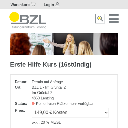
Warenkorb
Login
Naviagat
Suche
aktivier
aktivieren/deakti
Zusatzqualifikationen
Erste Hilfe Kurs (16stündig)
Datum:
Termin auf Anfrage
Ort:
BZL 1 - Im Grüntal 2
Im Grüntal 2
4860 Lenzing
Status:
Keine freien Plätze mehr verfügbar
Preis
:
exkl. 20 % MwSt.