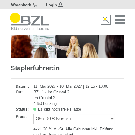
Warenkorb
Login
Naviagat
Suche
aktivier
aktivieren/deakti
Zusatzqualifikationen
Staplerführer:in
Datum:
11. Mai 2027 - 18. Mai 2027 | 12:15 - 18:00
Ort:
BZL 1 - Im Grüntal 2
Im Grüntal 2
4860 Lenzing
Status:
Es gibt noch freie Plätze
Preis
:
exkl. 20 % MwSt. Alle Gebühren inkl. Prüfung
sind im Preis inkludiert