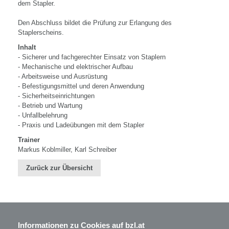
dem Stapler.
Den Abschluss bildet die Prüfung zur Erlangung des
Staplerscheins.
Inhalt
- Sicherer und fachgerechter Einsatz von Staplern
- Mechanische und elektrischer Aufbau
- Arbeitsweise und Ausrüstung
- Befestigungsmittel und deren Anwendung
- Sicherheitseinrichtungen
- Betrieb und Wartung
- Unfallbelehrung
- Praxis und Ladeübungen mit dem Stapler
Trainer
Markus Koblmiller, Karl Schreiber
Zurück zur Übersicht
Informationen zu Cookies auf bzl.at
BZL - Bildungszentrum Lenzing GmbH