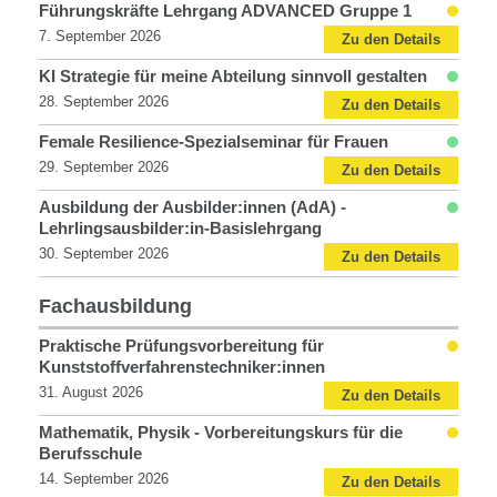
Personalentwicklung
Führungskräfte Lehrgang ADVANCED Gruppe 1
7. September 2026
Zu den Details
KI Strategie für meine Abteilung sinnvoll gestalten
28. September 2026
Zu den Details
Female Resilience-Spezialseminar für Frauen
29. September 2026
Zu den Details
Ausbildung der Ausbilder:innen (AdA) -
Lehrlingsausbilder:in-Basislehrgang
30. September 2026
Zu den Details
Fachausbildung
Fachausbildung
Praktische Prüfungsvorbereitung für
Kunststoffverfahrenstechniker:innen
31. August 2026
Zu den Details
Mathematik, Physik - Vorbereitungskurs für die
Berufsschule
14. September 2026
Zu den Details