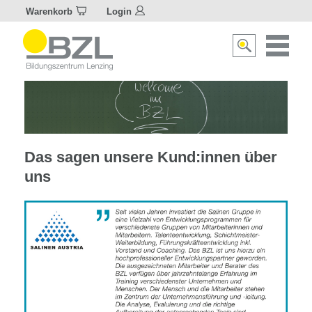
Warenkorb
Login
Naviagat
Suche
aktivier
aktivieren/deakti
Das sagen unsere Kund:innen über
uns