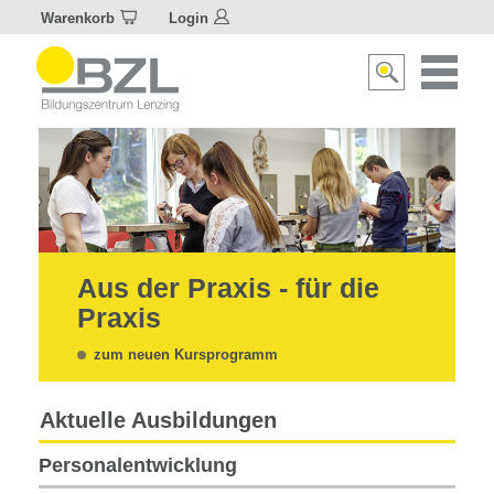
Warenkorb
Login
Naviagat
Suche
aktivier
aktivieren/deakti
Aus der Praxis - für die
Praxis
zum neuen Kursprogramm
Aktuelle Ausbildungen
Personalentwicklung