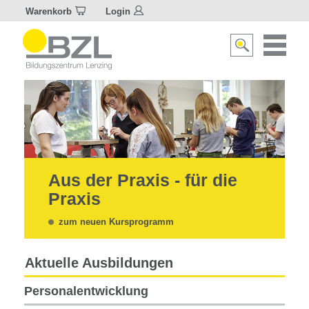
Warenkorb
Login
Naviagat
Suche
aktivier
aktivieren/deakti
Aus der Praxis - für die
Praxis
zum neuen Kursprogramm
Aktuelle Ausbildungen
Personalentwicklung