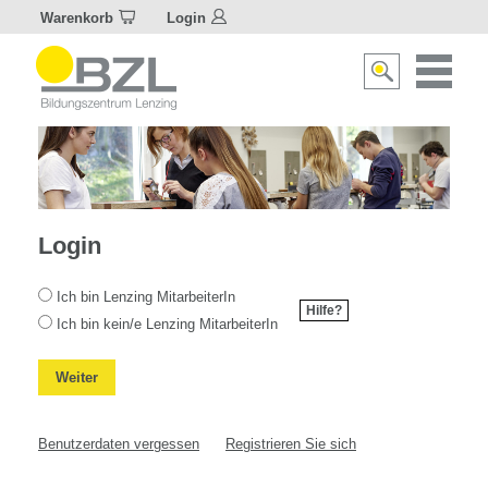
Warenkorb
Login
Naviagat
Suche
aktivier
aktivieren/deakti
Login
Welchen
Ich bin Lenzing MitarbeiterIn
Account
Hilfe?
Ich bin kein/e Lenzing MitarbeiterIn
haben
Sie?
Weiter
Benutzerdaten vergessen
Registrieren Sie sich