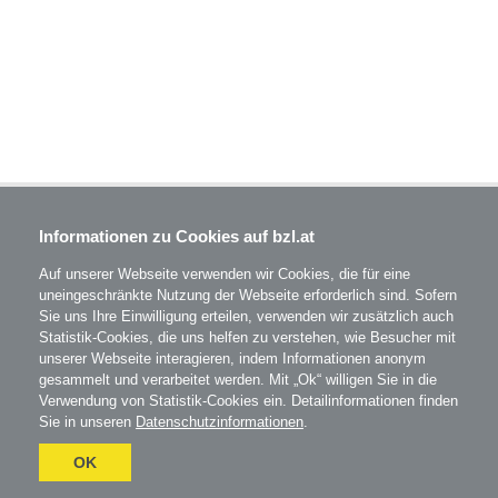
BZL - Bildungszentrum Lenzing GmbH
Informationen zu Cookies auf bzl.at
Im Grüntal 2
A-4860 Lenzing
Auf unserer Webseite verwenden wir Cookies, die für eine
T: 07672 701-3531
uneingeschränkte Nutzung der Webseite erforderlich sind. Sofern
office@bzl.at
Sie uns Ihre Einwilligung erteilen, verwenden wir zusätzlich auch
Statistik-Cookies, die uns helfen zu verstehen, wie Besucher mit
BZL
auf Facebook
unserer Webseite interagieren, indem Informationen anonym
gesammelt und verarbeitet werden. Mit „Ok“ willigen Sie in die
BZL
auf Instagram
Verwendung von Statistik-Cookies ein. Detailinformationen finden
Sie in unseren
Datenschutzinformationen
.
AGB
Impressum
Datenschutz
Umgesetzt
OK
mit
esraSoft