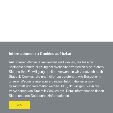
BZL - Bildungszentrum Lenzing GmbH
Informationen zu Cookies auf bzl.at
Im Grüntal 2
A-4860 Lenzing
Auf unserer Webseite verwenden wir Cookies, die für eine
T: 07672 701-3531
uneingeschränkte Nutzung der Webseite erforderlich sind. Sofern
office@bzl.at
Sie uns Ihre Einwilligung erteilen, verwenden wir zusätzlich auch
Statistik-Cookies, die uns helfen zu verstehen, wie Besucher mit
BZL
auf Facebook
unserer Webseite interagieren, indem Informationen anonym
gesammelt und verarbeitet werden. Mit „Ok“ willigen Sie in die
BZL
auf Instagram
Verwendung von Statistik-Cookies ein. Detailinformationen finden
Sie in unseren
Datenschutzinformationen
.
AGB
Impressum
Datenschutz
Umgesetzt
OK
mit
esraSoft