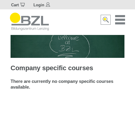
Cart
Login
Naviagat
Suche
aktivier
aktivieren/deakti
Company specific courses
There are currently no company specific courses
available.