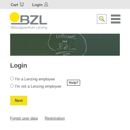
Cart
Login
Naviagat
Suche
aktivier
aktivieren/deakti
Login
Select
I'm a Lenzing employee
your
Help?
I'm not a Lenzing employee
Account
Type
Next
Forgot user data
Registration