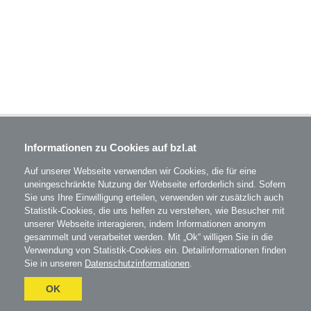
BZL - Bildungszentrum Lenzing GmbH
Informationen zu Cookies auf bzl.at
Im Grüntal 2
A-4860 Lenzing
Auf unserer Webseite verwenden wir Cookies, die für eine
T: 07672 701-3531
uneingeschränkte Nutzung der Webseite erforderlich sind. Sofern
office@bzl.at
Sie uns Ihre Einwilligung erteilen, verwenden wir zusätzlich auch
Statistik-Cookies, die uns helfen zu verstehen, wie Besucher mit
BZL
auf Facebook
unserer Webseite interagieren, indem Informationen anonym
gesammelt und verarbeitet werden. Mit „Ok“ willigen Sie in die
BZL
auf Instagram
Verwendung von Statistik-Cookies ein. Detailinformationen finden
Sie in unseren
Datenschutzinformationen
.
AGB
Impressum
Datenschutz
Umgesetzt
OK
mit
esraSoft