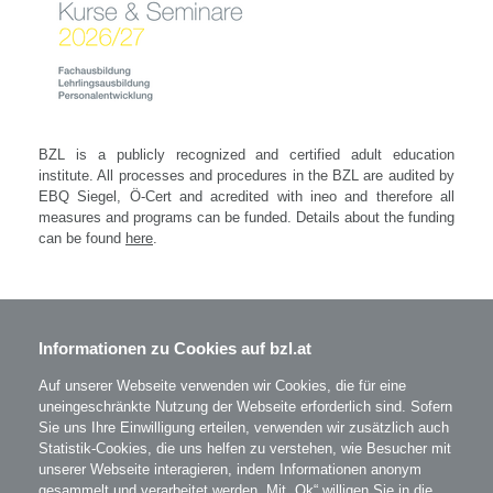
BZL is a publicly recognized and certified adult education
institute.
All processes and procedures in the BZL are audited by
EBQ Siegel, Ö-Cert and acredited with ineo
and therefore all
measures and programs can be funded.
Details about the funding
can be found
here
.
Informationen zu Cookies auf bzl.at
BZL - Bildungszentrum Lenzing GmbH
Im Grüntal 2
A-4860 Lenzing
Auf unserer Webseite verwenden wir Cookies, die für eine
T: 07672 701-3531
uneingeschränkte Nutzung der Webseite erforderlich sind. Sofern
office@bzl.at
Sie uns Ihre Einwilligung erteilen, verwenden wir zusätzlich auch
Statistik-Cookies, die uns helfen zu verstehen, wie Besucher mit
unserer Webseite interagieren, indem Informationen anonym
BZL
auf Facebook
gesammelt und verarbeitet werden. Mit „Ok“ willigen Sie in die