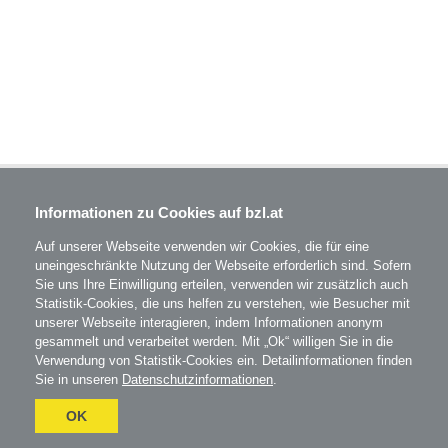
BZL - Bildungszentrum Lenzing GmbH
Informationen zu Cookies auf bzl.at
Im Grüntal 2
A-4860 Lenzing
Auf unserer Webseite verwenden wir Cookies, die für eine
T: 07672 701-3531
uneingeschränkte Nutzung der Webseite erforderlich sind. Sofern
office@bzl.at
Sie uns Ihre Einwilligung erteilen, verwenden wir zusätzlich auch
Statistik-Cookies, die uns helfen zu verstehen, wie Besucher mit
BZL
auf Facebook
unserer Webseite interagieren, indem Informationen anonym
gesammelt und verarbeitet werden. Mit „Ok“ willigen Sie in die
BZL
auf Instagram
Verwendung von Statistik-Cookies ein. Detailinformationen finden
Sie in unseren
Datenschutzinformationen
.
AGB
Impressum
Datenschutz
Umgesetzt
OK
mit
esraSoft